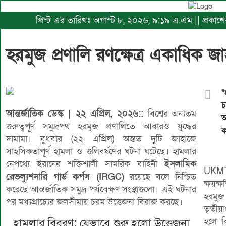
প্রিন্ট এর তারিখঃ অগাস্ট ৮, ২০২৬, ৯:১৯ এ.এম || প্রকা
হরমুজ প্রণালি রণক্ষেত্র একাধিক জ
"
আন্তর্জাতিক ডেস্ক | ২২ এপ্রিল, ২০২৬::
বিশ্বের অন্যতম
আ
গুরুত্বপূর্ণ সমুদ্রপথ হরমুজ প্রণালিতে আবারও যুদ্ধের
ক
দামামা। বুধবার (২২ এপ্রিল) অন্তত দুটি জাহাজে
সাহসিকতাপূর্ণ হামলা ও গুলিবর্ষণের ঘটনা ঘটেছে। হামলার
নেপথ্যে ইরানের শক্তিশালী সামরিক বাহিনী
ইসলামিক
UKMTO
রেভল্যুশনারি গার্ড কর্পস (IRGC)
রয়েছে বলে নিশ্চিত
ক্ষয়ক
করেছে আন্তর্জাতিক সমুদ্র পর্যবেক্ষণ সংস্থাগুলো। এই ঘটনার
হরমুজ
পর মধ্যপ্রাচ্যের জলসীমায় চরম উত্তেজনা বিরাজ করছে।
তৃতীয়
হামলার বিবরণ: যেভাবে শুরু হলো উত্তেজনা
হলে ব