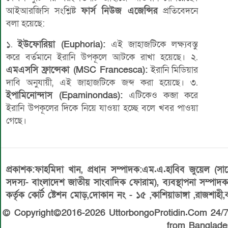
আইআরজিসি সংশ্লিষ্ট
ফার্স নিউজ এজেন্সির
প্রতিবেদনে
বলা হয়েছে:
১.
ইউফোরিয়া (Euphoria):
এই জাহাজটিকে লক্ষ্যবস্তু
করে বর্তমানে ইরানি উপকূলে আটকে রাখা হয়েছে। ২.
এমএসসি ফ্রান্সেকা (MSC Francesca):
ইরানি মিডিয়ার
দাবি অনুযায়ী, এই জাহাজটিকে জব্দ করা হয়েছে। ৩.
ইপামিনোন্দাস (Epaminondas):
এটিকেও কব্জা করে
ইরানি উপকূলের দিকে নিয়ে যাওয়া হচ্ছে বলে খবর পাওয়া
গেছে।
প্রকাশক:ফাহমিদা খান, প্রধান সম্পাদক:এম.এ.হাবিব জুয়েল (স
সদস্য- বাংলাদেশ জাতীয় সাংবাদিক ফোরাম), ব্যবস্থাপনা সম্পা
কর্তৃক কোর্ট ষ্টেশন মোড়,দোকান নং - ১৫ ,কাশিয়াডাঙ্গা ,রাজশাহ
© Copyright©2016-2026 UttorbongoProtidin.Com 24/7 
from Banglade