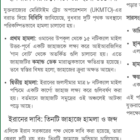
পড়ার 
যুক্তরাজ্যের মেরিটাইম ট্রেড অপারেশনস (UKMTO)-এর
বরাত দিয়ে
বিবিসি
জানিয়েছে, বুধবার দুটি পৃথক অবস্থানে
সারসংক
পরিকল্পিতভাবে হামলা চালানো হয়।
তার
প্রথম হামলা:
ওমানের উপকূল থেকে ১৫ নটিক্যাল মাইল
স্থা
উত্তর-পূর্বে একটি জাহাজকে লক্ষ্য করে আইআরজিসির
এলা
'গান বোট' থেকে অতর্কিত গুলি চালানো হয়। এতে
জাহাজটির
কমান্ড ডেক
মারাত্মকভাবে ক্ষতিগ্রস্ত হয়েছে।
হাম
তবে স্বস্তির বিষয় হলো, জাহাজের ক্রুরা অক্ষত আছেন।
ক্ষয়
দ্বিতীয় হামলা:
ইরানের জলসীমার মাত্র ৮ নটিক্যাল মাইল
একা
পশ্চিমে একটি কার্গো জাহাজ লক্ষ্য করে গুলিবর্ষণ করা
এই পরি
হয়। বর্তমানে জাহাজটি সমুদ্রের ওই অঞ্চলেই আটকা
যুক্ত
পড়ে আছে।
পদক্ষে
ইরানের দাবি: তিনটি জাহাজে হামলা ও জব্দ
এদিকে ইরান সরকারের পক্ষ থেকে দাবি করা হয়েছে, তারা
কেবল দুটি নয় বরং তিনটি জাহাজে অভিযান চালিয়েছে।