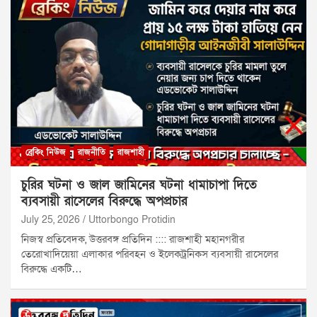
ব্রেকিং নিউজ
রাজনীতি
রাজশাহী
চুরির ঘটনা ও জাল জামিনের ঘটনা ধামাচাপা দিতে
ব্যবসায়ী রাসেলের বিরুদ্ধে অপপ্রচার
July 25, 2026
Uttorbongo Protidin
​নিজস্ব প্রতিবেদক, উত্তরবঙ্গ প্রতিদিন :::: রাজশাহী মহানগরীর
তেরোখাদিয়েয়া এলাকার পরিবহন ও ইলেকট্রনিকস ব্যবসায়ী রাসেলের
বিরুদ্ধে একটি…