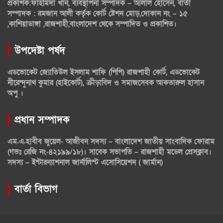
প্রকাশক:ফাহমিদা খান, ব্যবস্থাপনা সম্পাদক – আলাল হোসেন, বার্তা
সম্পাদক : রমজান আলী কর্তৃক কোর্ট ষ্টেশন মোড়,দোকান নং – ১৫
,কাশিয়াডাঙ্গা ,রাজশাহী,বাংলাদেশ থেকে সম্পাদিত ও প্রকাশিত।
উপদেষ্টা পর্ষদ
এডভোকেট জ্যোতিউল ইসলাম শাফি (পিপি) রাজশাহী কোর্ট, এডভোকেট
নীরেন্দুনাথ কুমার (হাইকোর্ট), ক্রীড়াবিদ ও সমাজসেবক আকতারুল হাসান
অপু ।
প্রধান সম্পাদক
এম.এ.হাবীব জুয়েল- আজীবন সদস্য – বাংলাদেশ জাতীয় সাংবাদিক ফোরাম
(গভঃ রেজি নং-৪২১৯৯/১৮)। সাবেক সভাপতি – রাজশাহী মডেল প্রেসক্লাব।
সদস্য – ইন্টারন্যাশনাল জার্নালিস্ট এসোসিয়েশন ( জার্মান)
বার্তা বিভাগ