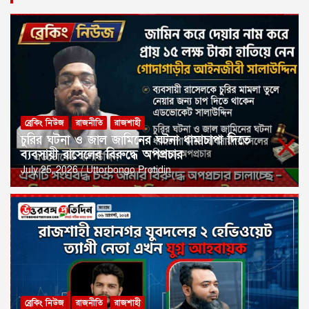
ব্রেকিং নিউজ
রাজনীতি
রাজশাহী
চুরির ঘটনা ও জাল জামিনের ঘটনা ধামাচাপা দিতে
ব্যবসায়ী রাসেলের বিরুদ্ধে অপপ্রচার
July 25, 2026
Uttorbongo Protidin
ব্রেকিং নিউজ
রাজনীতি
রাজশাহী