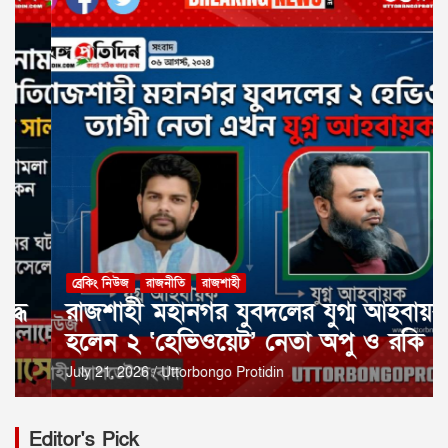
ব্রেকিং নিউজ
রাজনীতি
রাজশাহী
রাজশাহী মহানগর যুবদলের যুগ্ম আহবায়ক
হলেন ২ ‘হেভিওয়েট’ নেতা অপু ও রকি
July 21, 2026
Uttorbongo Protidin
Editor's Pick