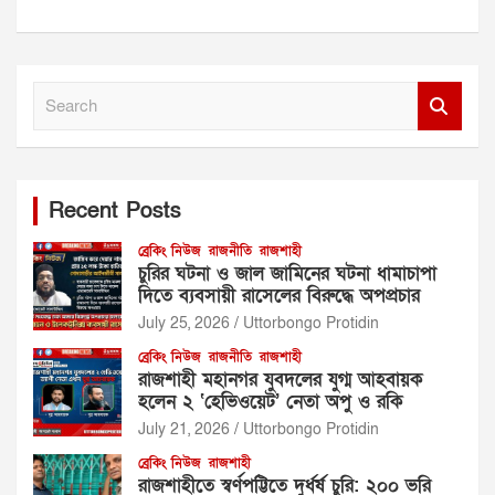
S
e
a
r
c
Recent Posts
h
ব্রেকিং নিউজ
রাজনীতি
রাজশাহী
চুরির ঘটনা ও জাল জামিনের ঘটনা ধামাচাপা
দিতে ব্যবসায়ী রাসেলের বিরুদ্ধে অপপ্রচার
July 25, 2026
Uttorbongo Protidin
ব্রেকিং নিউজ
রাজনীতি
রাজশাহী
রাজশাহী মহানগর যুবদলের যুগ্ম আহবায়ক
হলেন ২ ‘হেভিওয়েট’ নেতা অপু ও রকি
July 21, 2026
Uttorbongo Protidin
ব্রেকিং নিউজ
রাজশাহী
রাজশাহীতে স্বর্ণপট্টিতে দুর্ধর্ষ চুরি: ২০০ ভরি