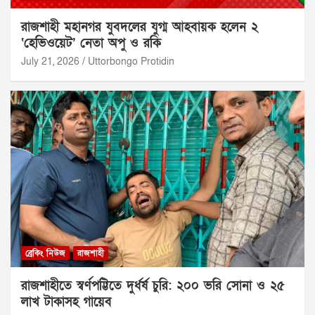
রাজশাহী মহানগর যুবদলের যুগ্ম আহবায়ক হলেন ২
‘হেভিওয়েট’ নেতা অপু ও রকি
July 21, 2026
Uttorbongo Protidin
ব্রেকিং নিউজ
রাজশাহী
রাজশাহীতে স্বর্ণপট্টিতে দুর্ধর্ষ চুরি: ২০০ ভরি সোনা ও ২৫
লাখ টাকাসহ গায়েব