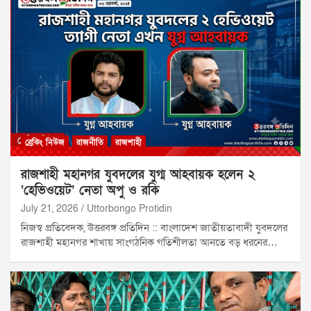
ব্রেকিং নিউজ
রাজনীতি
রাজশাহী
রাজশাহী মহানগর যুবদলের যুগ্ম আহবায়ক হলেন ২
‘হেভিওয়েট’ নেতা অপু ও রকি
July 21, 2026
Uttorbongo Protidin
​নিজস্ব প্রতিবেদক, উত্তরবঙ্গ প্রতিদিন :: ​বাংলাদেশ জাতীয়তাবাদী যুবদলের
রাজশাহী মহানগর শাখায় সাংগঠনিক গতিশীলতা আনতে বড় ধরনের…