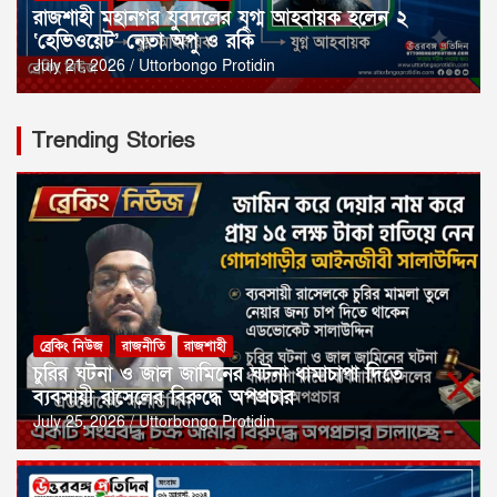
রাজশাহী মহানগর যুবদলের যুগ্ম আহবায়ক হলেন ২
‘হেভিওয়েট’ নেতা অপু ও রকি
July 21, 2026
Uttorbongo Protidin
Trending Stories
ব্রেকিং নিউজ
রাজনীতি
রাজশাহী
চুরির ঘটনা ও জাল জামিনের ঘটনা ধামাচাপা দিতে
ব্যবসায়ী রাসেলের বিরুদ্ধে অপপ্রচার
July 25, 2026
Uttorbongo Protidin