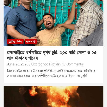
ব্রেকিং নিউজ
রাজশাহী
রাজশাহীতে স্বর্ণপট্টিতে দুর্ধর্ষ চুরি: ২০০ ভরি সোনা ও ২৫
লাখ টাকাসহ গায়েব
June 20, 2026
Uttorbongo Protidin
3 Comments
নিজস্ব প্রতিবেদক।। উত্তরবঙ্গ প্রতিদিন:: নগরীর অন্যতম ব্যস্ত বাণিজ্যিক
এলাকা সাহেববাজারের স্বর্ণপট্টিতে ঘটেছে এক অবিশ্বাস্য ও দুর্ধর্ষ…