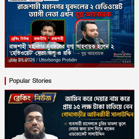
ব্রেকিং নিউজ
রাজনীতি
রাজশাহী
রাজশাহী মহানগর যুবদলের যুগ্ম আহবায়ক হলেন ২
‘হেভিওয়েট’ নেতা অপু ও রকি
July 21, 2026
Uttorbongo Protidin
Popular Stories